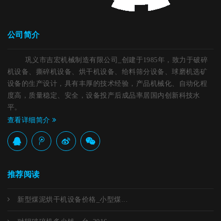
公司简介
巩义市吉宏机械制造有限公司_创建于1985年，致力于破碎
机设备、撕碎机设备、烘干机设备、给料筛分设备、球磨机选矿
设备的生产设计，具有丰厚的技术经验，产品机械化、自动化程
度高，质量稳定、安全，设备投产后成品率居国内创新科技水
平。
查看详细简介
推荐阅读
新型煤泥烘干机设备价格_小型煤...