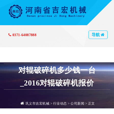
导航
0371-64087888
对辊破碎机多少钱一台
_2016对辊破碎机报价
巩义市吉宏机械
>
行业动态
>
公司新闻
> 正文