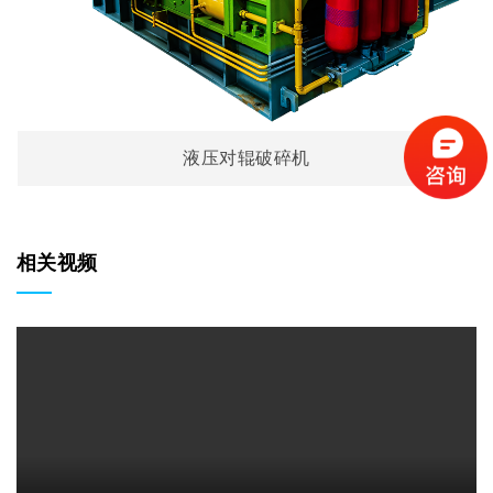
液压对辊破碎机
相关视频