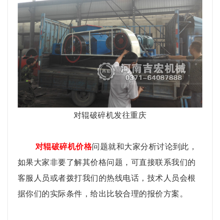
对辊破碎机发往重庆
对辊破碎机价格
问题就和大家分析讨论到此，
如果大家非要了解其价格问题，可直接联系我们的
客服人员或者拨打我们的热线电话，技术人员会根
据你们的实际条件，给出比较合理的报价方案。