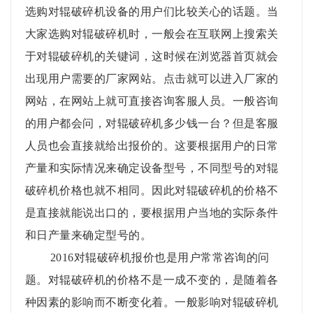
选购对辊破碎机设备的用户们比较关心的话题。当
大家选购对辊破碎机时，一般会在互联网上搜索关
于对辊破碎机的关键词，这时候在浏览器首页就会
出现用户需要的厂家网站。点击就可以进入厂家的
网站，在网站上就可直接咨询客服人员。一般咨询
的用户都会问，对辊破碎机多少钱一台？但是客服
人员也会直接就给出报价的。这要根据用户的日常
产量和实际情况来确定设备型号，不同型号的对辊
破碎机价格也就不相同。因此对辊破碎机的价格不
是直接就能说出口的，要根据用户当地的实际条件
和日产量来确定型号的。
2016对辊破碎机报价也是用户常常咨询的问
题。对辊破碎机的价格不是一成不变的，是随着各
种因素的影响而不断变化着。一般影响对辊破碎机